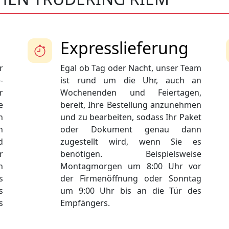
Expresslieferung
r
Egal ob Tag oder Nacht, unser Team
-
ist rund um die Uhr, auch an
r
Wochenenden und Feiertagen,
e
bereit, Ihre Bestellung anzunehmen
n
und zu bearbeiten, sodass Ihr Paket
n
oder Dokument genau dann
d
zugestellt wird, wenn Sie es
r
benötigen. Beispielsweise
n
Montagmorgen um 8:00 Uhr vor
s
der Firmenöffnung oder Sonntag
s
um 9:00 Uhr bis an die Tür des
s
Empfängers.