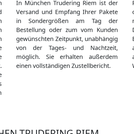
n
In München Trudering Riem ist der
d
Versand und Empfang Ihrer Pakete
n
in Sondergrößen am Tag der
n
Bestellung oder zum vom Kunden
n
gewünschten Zeitpunkt, unabhängig
e
von der Tages- und Nachtzeit,
e
möglich. Sie erhalten außerdem
.
einen vollständigen Zustellbericht.
e
s
m
HEN TRUDERING RIEM