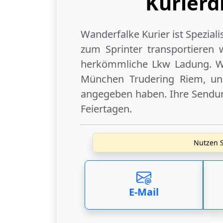
Kurierd
Wanderfalke Kurier ist Spezial
zum Sprinter transportieren 
herkömmliche Lkw Ladung. Wi
München Trudering Riem
, u
angegeben haben. Ihre Sendung
Feiertagen
.
Nutzen S
E-Mail