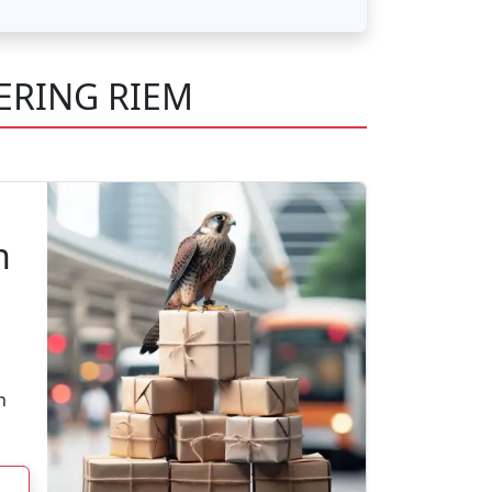
ERING RIEM
n
n