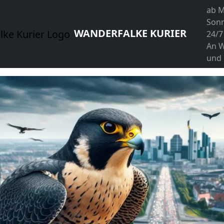
ab M
Son
WANDERFALKE KURIER
24/7
An 
und 