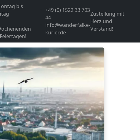
ontag bis
+49 (0) 1522 33 703
ntag
Zustellung mit
44
Herz und
info@wanderfalke-
Wochenenden
Verstand!
kurier.de
Feiertagen!