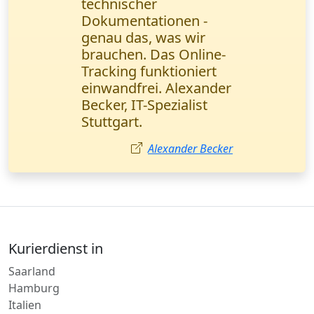
dringende Lieferung
von Briefen an einen
Kunden. Wanderfalke
Kurier hat es in 90
Minuten geschafft! Der
schnellste Service, den
ich kenne.
Clara Weber
Kurierdienst in
Saarland
Hamburg
Italien
Thüringen