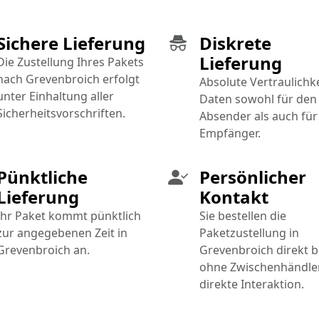
Sichere Lieferung
Diskrete
Lieferung
Die Zustellung Ihres Pakets
nach Grevenbroich erfolgt
Absolute Vertraulichke
unter Einhaltung aller
Daten sowohl für den
Sicherheitsvorschriften.
Absender als auch für
Empfänger.
Pünktliche
Persönlicher
Lieferung
Kontakt
Ihr Paket kommt pünktlich
Sie bestellen die
zur angegebenen Zeit in
Paketzustellung in
Grevenbroich an.
Grevenbroich direkt b
ohne Zwischenhändler
direkte Interaktion.