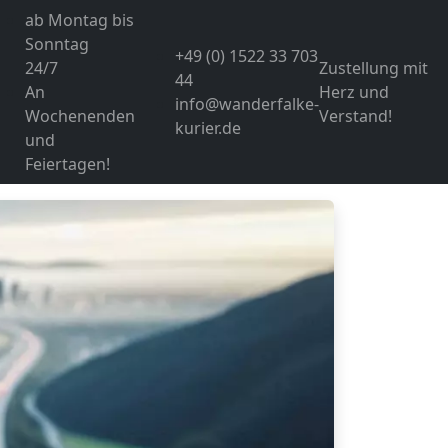
ab Montag bis
Sonntag
+49 (0) 1522 33 703
24/7
Zustellung mit
44
An
Herz und
info@wanderfalke-
Wochenenden
Verstand!
kurier.de
und
Feiertagen!