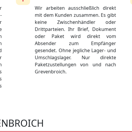
r
Wir arbeiten ausschließlich direkt
-
mit dem Kunden zusammen. Es gibt
r
keine Zwischenhändler oder
e
Drittparteien. Ihr Brief, Dokument
n
oder Paket wird direkt vom
n
Absender zum Empfänger
d
gesendet. Ohne jegliche Lager- und
r
Umschlagslager. Nur direkte
n
Paketzustellungen von und nach
s
Grevenbroich.
s
s
ENBROICH