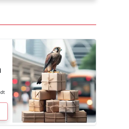
h
adt