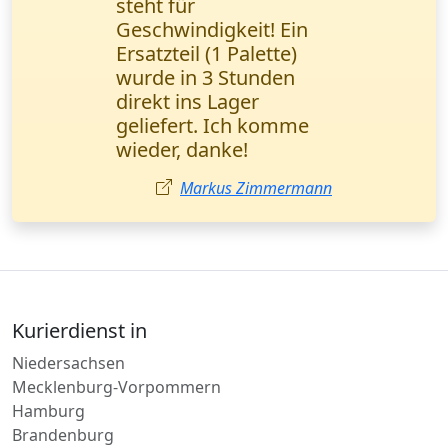
Ersatzteilen verlief
perfekt! Wanderfalke
Kurier hat die Fracht in
4 Stunden geliefert,
alles intakt. Der
Manager war sehr
höflich.
Julia Koch
Kurierdienst in
Niedersachsen
Mecklenburg-Vorpommern
Hamburg
Brandenburg