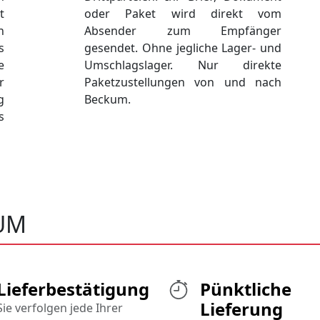
t
oder Paket wird direkt vom
n
Absender zum Empfänger
s
gesendet. Ohne jegliche Lager- und
e
Umschlagslager. Nur direkte
r
Paketzustellungen von und nach
g
Beckum.
s
UM
Lieferbestätigung
Pünktliche
Lieferung
Sie verfolgen jede Ihrer