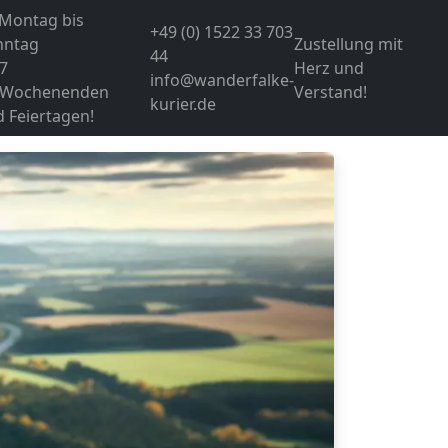
 Montag bis
+49 (0) 1522 33 703
nntag
Zustellung mit
44
7
Herz und
info@wanderfalke-
 Wochenenden
Verstand!
kurier.de
 Feiertagen!