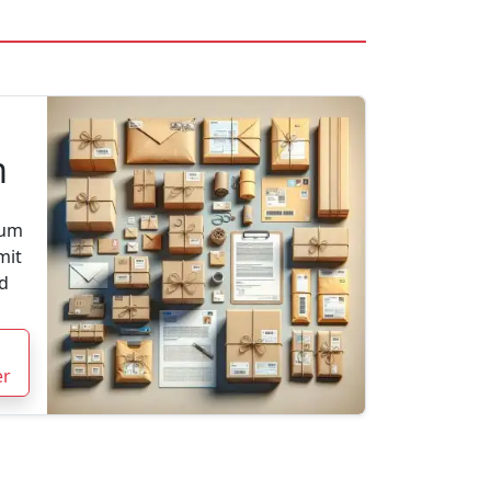
m
zum
mit
d
er