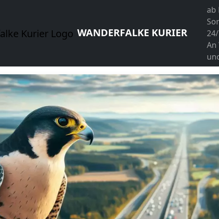
ab
So
WANDERFALKE KURIER
24/
An
und