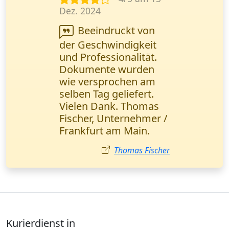
Jan. 2024
Schnelle Lieferung
technischer
Dokumentationen -
genau das, was wir
brauchen. Das Online-
Tracking funktioniert
einwandfrei. Alexander
Becker, IT-Spezialist
Stuttgart.
Alexander Becker
Kurierdienst in