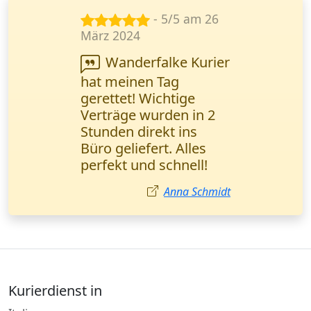
- 3/5 am 16
Apr. 2024
Ich habe eine
dringende Lieferung
von Kleingut (1 Palette)
bestellt. Alles schnell,
aber der Fahrer war
wegen Stau leicht
verspätet. Insgesamt
guter Service.
Matthias Bauer
Kurierdienst in