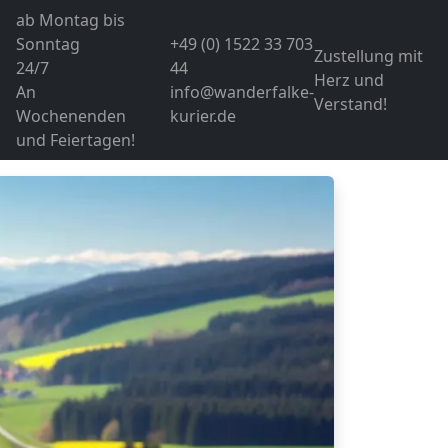
ab Montag bis
Sonntag
+49 (0) 1522 33 703
Zustellung mit
24/7
44
Herz und
An
info@wanderfalke-
Verstand!
Wochenenden
kurier.de
und Feiertagen!