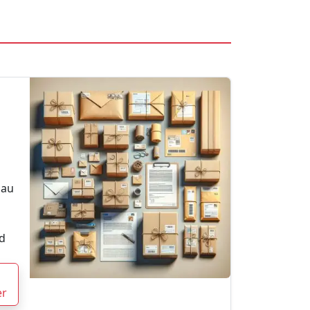
nau
d
er