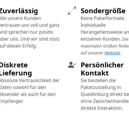
Zuverlässig
Sondergröße
Alle unsere Kunden
Keine Paketformate.
vertrauen uns voll und ganz
Individuelle
und sprechen nur positiv
Herangehensweise an
über uns. Und wir sind stolz
einzelnen Kunden.
Die
auf diesen Erfolg.
maximalen Größen finde
auf unserer
Website
.
Diskrete
Persönlicher
Lieferung
Kontakt
Absolute Vertraulichkeit der
Sie bestellen die
Daten sowohl für den
Paketzustellung in
Absender als auch für den
Quedlinburg direkt be
Empfänger.
ohne Zwischenhändler
direkte Interaktion.