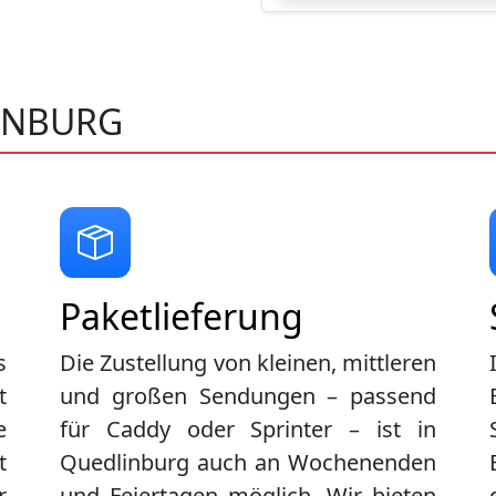
INBURG
Paketlieferung
s
Die Zustellung von kleinen, mittleren
t
und großen Sendungen – passend
e
für Caddy oder Sprinter – ist in
t
Quedlinburg
auch an Wochenenden
r
und Feiertagen möglich. Wir bieten