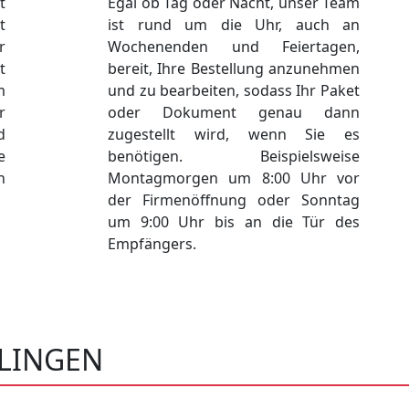
t
Egal ob Tag oder Nacht, unser Team
t
ist rund um die Uhr, auch an
r
Wochenenden und Feiertagen,
t
bereit, Ihre Bestellung anzunehmen
m
und zu bearbeiten, sodass Ihr Paket
r
oder Dokument genau dann
d
zugestellt wird, wenn Sie es
e
benötigen. Beispielsweise
h
Montagmorgen um 8:00 Uhr vor
der Firmenöffnung oder Sonntag
um 9:00 Uhr bis an die Tür des
Empfängers.
HLINGEN