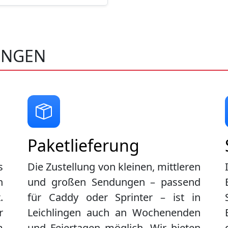
INGEN
Paketlieferung
s
Die Zustellung von kleinen, mittleren
n
und großen Sendungen – passend
.
für Caddy oder Sprinter – ist in
r
Leichlingen
auch an Wochenenden
m
und Feiertagen möglich. Wir bieten