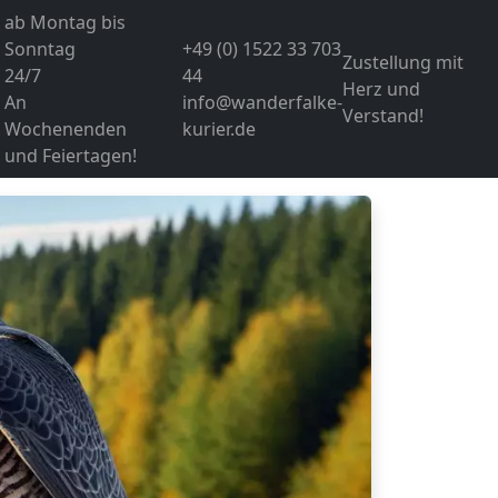
ab Montag bis
Sonntag
+49 (0) 1522 33 703
Zustellung mit
24/7
44
Herz und
An
info@wanderfalke-
Verstand!
Wochenenden
kurier.de
und Feiertagen!