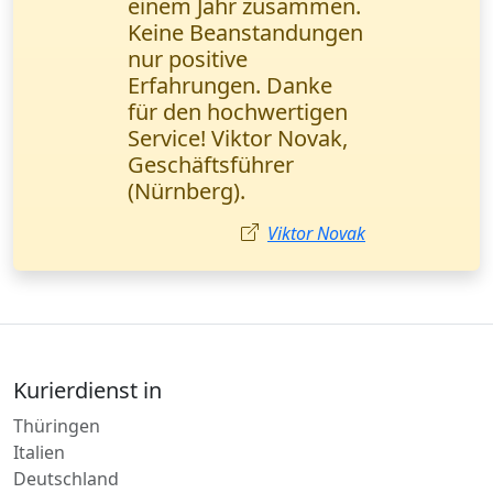
dringende Lieferung
von Kleingut (1 Palette)
bestellt. Alles schnell,
aber der Fahrer war
wegen Stau leicht
verspätet. Insgesamt
guter Service.
Matthias Bauer
Kurierdienst in
Thüringen
Italien
Deutschland
Niederlande