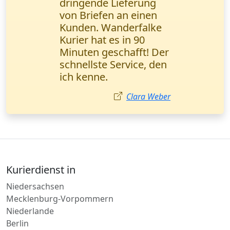
der Geschwindigkeit
und Professionalität.
Dokumente wurden
wie versprochen am
selben Tag geliefert.
Vielen Dank. Thomas
Fischer, Unternehmer /
Frankfurt am Main.
Thomas Fischer
Kurierdienst in
Niedersachsen
Mecklenburg-Vorpommern
Niederlande