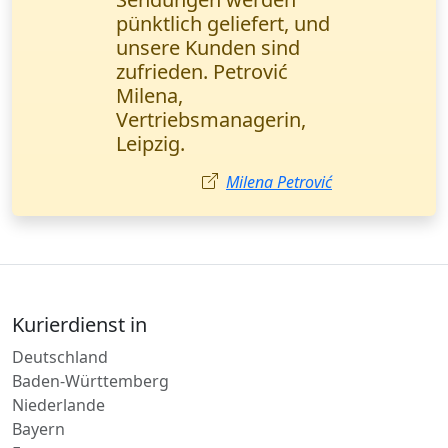
wurde in 3 Stunden
direkt ins Lager
geliefert. Ich komme
wieder, danke!
Markus Zimmermann
Kurierdienst in
Deutschland
Baden-Württemberg
Niederlande
Bayern
Europa
Schleswig-Holstein