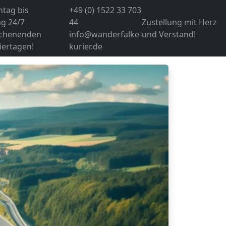
tag bis
+49 (0) 1522 33 703
g 24/7
44
Zustellung mit Herz
chenenden
info@wanderfalke-
und Verstand!
iertagen!
kurier.de