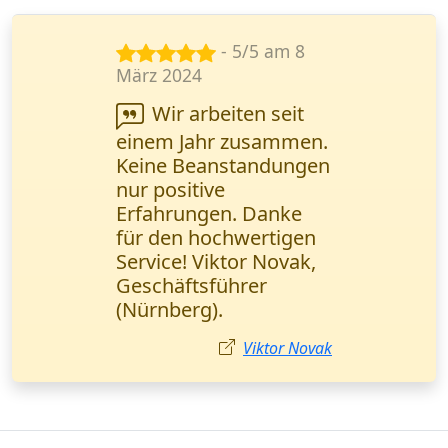
- 5/5 am 23
Juni 2024
Ihr Kurierdienst
steht für
Zuverlässigkeit. Alle
Sendungen werden
pünktlich geliefert, und
unsere Kunden sind
zufrieden. Petrović
Milena,
Vertriebsmanagerin,
Leipzig.
Milena Petrović