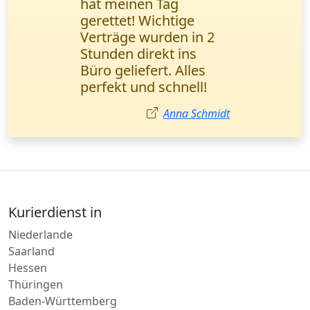
steht für
Zuverlässigkeit. Alle
Sendungen werden
pünktlich geliefert, und
unsere Kunden sind
zufrieden. Petrović
Milena,
Vertriebsmanagerin,
Leipzig.
Milena Petrović
Kurierdienst in
Niederlande
Saarland