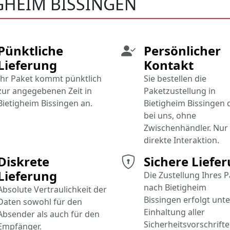
GHEIM BISSINGEN
Pünktliche
Persönlicher
Lieferung
Kontakt
Ihr Paket kommt pünktlich
Sie bestellen die
zur angegebenen Zeit in
Paketzustellung in
Bietigheim Bissingen an.
Bietigheim Bissingen 
bei uns, ohne
Zwischenhändler. Nur
direkte Interaktion.
Diskrete
Sichere Liefe
Lieferung
Die Zustellung Ihres 
nach Bietigheim
Absolute Vertraulichkeit der
Bissingen erfolgt unte
Daten sowohl für den
Einhaltung aller
Absender als auch für den
Sicherheitsvorschrifte
Empfänger.