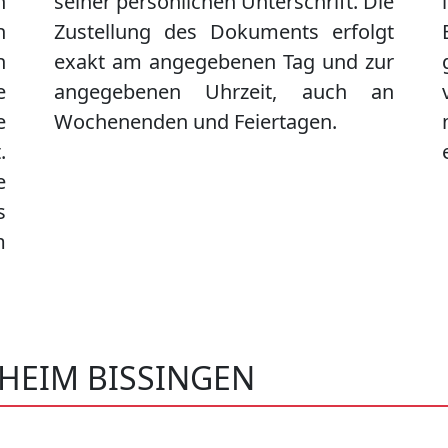
n
seiner persönlichen Unterschrift. Die
n
Zustellung des Dokuments erfolgt
n
exakt am angegebenen Tag und zur
e
angegebenen Uhrzeit, auch an
e
Wochenenden und Feiertagen.
.
e
s
m
GHEIM BISSINGEN