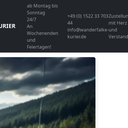
ab Montag bis
Sonntag
+49 (0) 1522 33 703
Zustellu
24/7
44
mit Herz
URIER
An
info@wanderfalke-
und
Wochenenden
kurier.de
Verstand
und
Feiertagen!