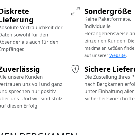
Diskrete
Sondergröße
Lieferung
Keine Paketformate.
Individuelle
Absolute Vertraulichkeit der
Herangehensweise an
Daten sowohl für den
einzelnen Kunden.
Die
Absender als auch für den
maximalen Größen finde
Empfänger.
auf unserer
Website
.
Zuverlässig
Sichere Liefe
Alle unsere Kunden
Die Zustellung Ihres 
vertrauen uns voll und ganz
nach Bergkamen erfo
und sprechen nur positiv
unter Einhaltung aller
über uns. Und wir sind stolz
Sicherheitsvorschrifte
auf diesen Erfolg.