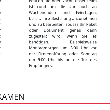
r
Egal ob Tag oder Nacht, unser Team
-
ist rund um die Uhr, auch an
r
Wochenenden und Feiertagen,
e
bereit, Ihre Bestellung anzunehmen
n
und zu bearbeiten, sodass Ihr Paket
n
oder Dokument genau dann
d
zugestellt wird, wenn Sie es
r
benötigen. Beispielsweise
n
Montagmorgen um 8:00 Uhr vor
s
der Firmenöffnung oder Sonntag
s
um 9:00 Uhr bis an die Tür des
s
Empfängers.
GKAMEN