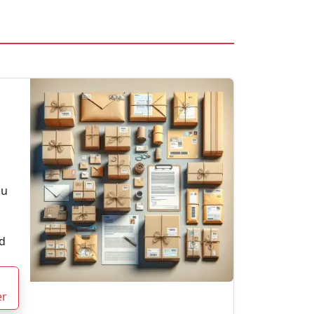
au
d
er