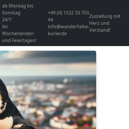
ab Montag bis
Sonntag
+49 (0) 1522 33 703
Zustellung mit
24/7
44
Herz und
An
info@wanderfalke-
Verstand!
Wochenenden
kurier.de
und Feiertagen!