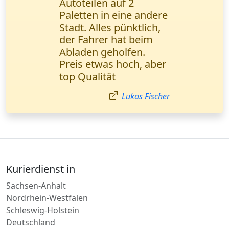
echte Rettung in
dringenden
Situationen. Alles läuft
reibungslos, schnell
und bequem. Lisa
Wagner,
Marketingmanagerin
(Düsseldorf).
Lisa Wagner
Kurierdienst in
Sachsen-Anhalt
Nordrhein-Westfalen
Schleswig-Holstein