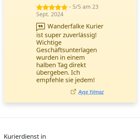
- 4/5 am 14
Jan. 2025
Die Zustellung
juristischer
Dokumente erfolgte
prompt. Das Online-
Tracking ermöglichte
eine lückenlose
Kontrolle des
Prozesses. M. Yılmatz,
Rechtsanwalt von
Hannover.
Mehmet Yılmatz