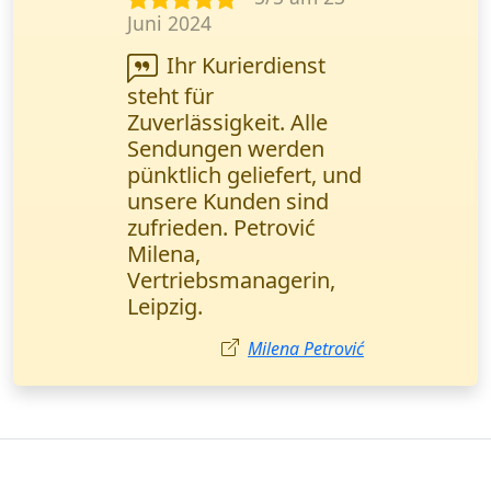
Aug. 2024
Ich habe die
Lieferung eines
Ersatzteils (1
Europalette) bestellt. In
3 Stunden war es da,
die Fracht unversehrt.
Thomas Müller
Kurierdienst in
Thüringen
Bremen
Bayern