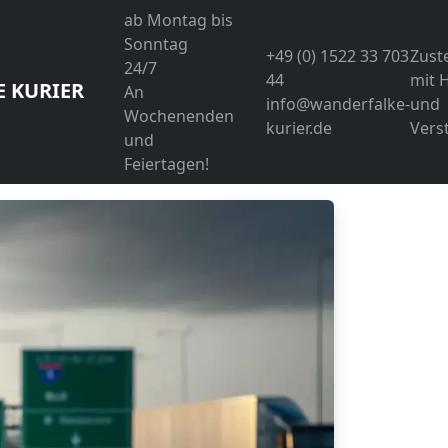
ab Montag bis
Sonntag
+49 (0) 1522 33 703
Zust
24/7
44
mit 
 KURIER
An
info@wanderfalke-
und
Wochenenden
kurier.de
Vers
und
Feiertagen!