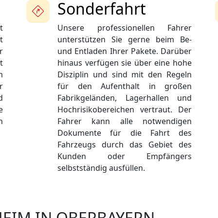
Sonderfahrt
t
Unsere professionellen Fahrer
t
unterstützen Sie gerne beim Be-
r
und Entladen Ihrer Pakete. Darüber
t
hinaus verfügen sie über eine hohe
m
Disziplin und sind mit den Regeln
r
für den Aufenthalt in großen
d
Fabrikgeländen, Lagerhallen und
e
Hochrisikobereichen vertraut. Der
h
Fahrer kann alle notwendigen
Dokumente für die Fahrt des
Fahrzeugs durch das Gebiet des
Kunden oder Empfängers
selbstständig ausfüllen.
HEIM IN OBERBAYERN