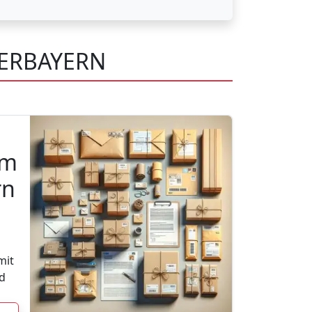
BERBAYERN
im
rn
mit
d