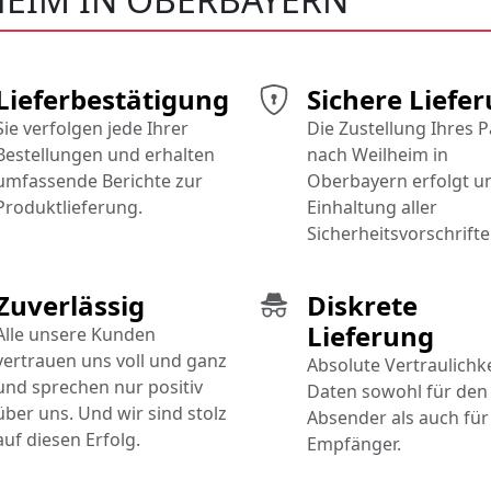
Lieferbestätigung
Sichere Liefe
Sie verfolgen jede Ihrer
Die Zustellung Ihres 
Bestellungen und erhalten
nach Weilheim in
umfassende Berichte zur
Oberbayern erfolgt u
Produktlieferung.
Einhaltung aller
Sicherheitsvorschrifte
Zuverlässig
Diskrete
Lieferung
Alle unsere Kunden
vertrauen uns voll und ganz
Absolute Vertraulichke
und sprechen nur positiv
Daten sowohl für den
über uns. Und wir sind stolz
Absender als auch für
auf diesen Erfolg.
Empfänger.