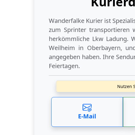
Kurier
Wanderfalke Kurier ist Spezial
zum Sprinter transportieren 
herkömmliche Lkw Ladung. W
Weilheim in Oberbayern
, un
angegeben haben. Ihre Sendung
Feiertagen
.
Nutzen S
E-Mail