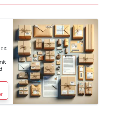
de:
mit
d
er