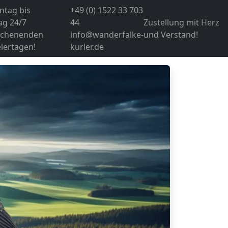
ntag bis
+49 (0) 1522 33 703
ag 24/7
44
Zustellung mit Herz
chenenden
info@wanderfalke-
und Verstand!
iertagen!
kurier.de