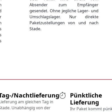
n
Absender zum Empfänger
d
gesendet. Ohne jegliche Lager- und
r
Umschlagslager. Nur direkte
n
Paketzustellungen von und nach
s
Stade.
s
s
E
Tag-/Nachtlieferung
Pünktliche
Lieferung
Lieferung am gleichen Tag in
Stade. Unabhängig von der
Ihr Paket kommt pünk