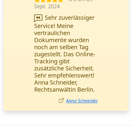
Nov. 2024
Wanderfalke Kurier
steht für
Geschwindigkeit! Ein
Ersatzteil (1 Palette)
wurde in 3 Stunden
direkt ins Lager
geliefert. Ich komme
wieder, danke!
Markus Zimmermann
Kurierdienst in
Hessen