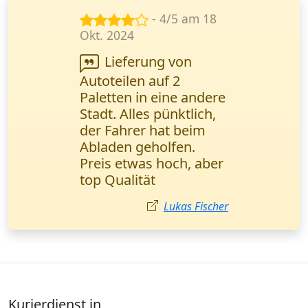
- 5/5 am 15
Nov. 2024
Ihr Service ist eine
echte Rettung in
dringenden
Situationen. Alles läuft
reibungslos, schnell
und bequem. Lisa
Wagner,
Marketingmanagerin
(Düsseldorf).
Lisa Wagner