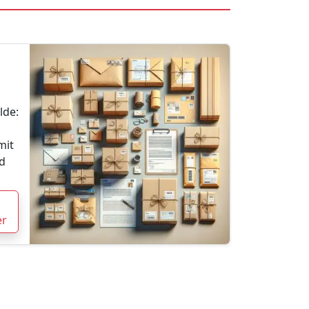
lde:
mit
d
er