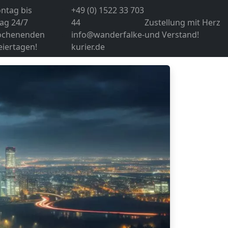
ntag bis
+49 (0) 1522 33 703
ag 24/7
44
Zustellung mit Herz
ochenenden
info@wanderfalke-
und Verstand!
eiertagen!
kurier.de