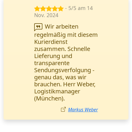
- 5/5 am 28
Mai 2024
Die Lieferung von
Ersatzteilen verlief
perfekt! Wanderfalke
Kurier hat die Fracht in
4 Stunden geliefert,
alles intakt. Der
Manager war sehr
höflich.
Julia Koch
Kurierdienst in