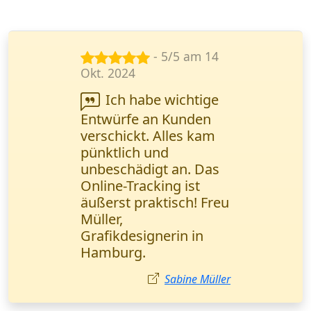
- 5/5 am 29
Sept. 2024
Sehr zuverlässiger
Service! Meine
vertraulichen
Dokumente wurden
noch am selben Tag
zugestellt. Das Online-
Tracking gibt
zusätzliche Sicherheit.
Sehr empfehlenswert!
Anna Schneider,
Rechtsanwältin Berlin.
Anna Schneider