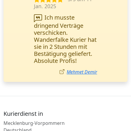
Nov. 2024
Ihr Service ist eine
echte Rettung in
dringenden
Situationen. Alles läuft
reibungslos, schnell
und bequem. Lisa
Wagner,
Marketingmanagerin
(Düsseldorf).
Lisa Wagner
Kurierdienst in