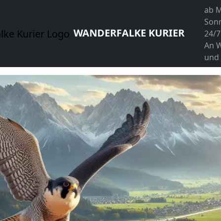
ab M
Son
WANDERFALKE KURIER
24/7
An 
und 