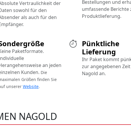
Bestellungen und erh
Absolute Vertraulichkeit der
umfassende Berichte 
Daten sowohl für den
Produktlieferung.
Absender als auch für den
Empfänger.
Sondergröße
Pünktliche
Lieferung
Keine Paketformate.
Individuelle
Ihr Paket kommt pünk
Herangehensweise an jeden
zur angegebenen Zeit 
einzelnen Kunden.
Die
Nagold an.
maximalen Größen finden Sie
auf unserer
Website
.
MEN NAGOLD