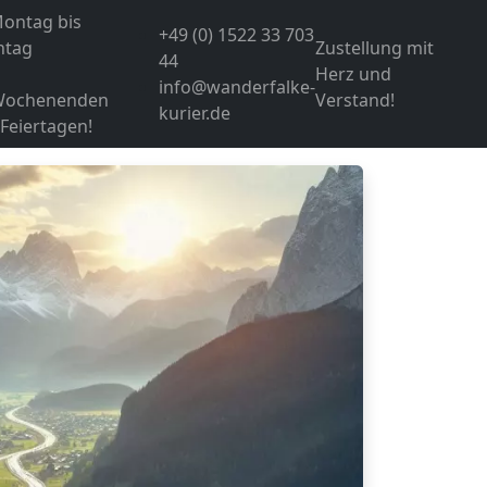
ontag bis
+49 (0) 1522 33 703
ntag
Zustellung mit
44
Herz und
info@wanderfalke-
Wochenenden
Verstand!
kurier.de
Feiertagen!