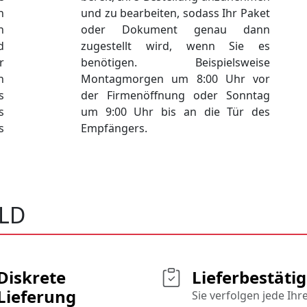
n
und zu bearbeiten, sodass Ihr Paket
n
oder Dokument genau dann
d
zugestellt wird, wenn Sie es
r
benötigen. Beispielsweise
n
Montagmorgen um 8:00 Uhr vor
s
der Firmenöffnung oder Sonntag
s
um 9:00 Uhr bis an die Tür des
s
Empfängers.
LD
Diskrete
Lieferbestäti
Lieferung
Sie verfolgen jede Ihr