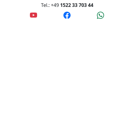
Akzeptierte Zahlungsmethoden:
Rechnung/Banküberweisung
Tel.: +49
1522 33 703 44