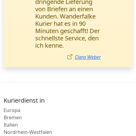
regelmäßig mit diesem
Kurierdienst
zusammen. Schnelle
Lieferung und
transparente
Sendungsverfolgung -
genau das, was wir
brauchen. Herr Weber,
Logistikmanager
(München).
Markus Weber
Kurierdienst in
Europa