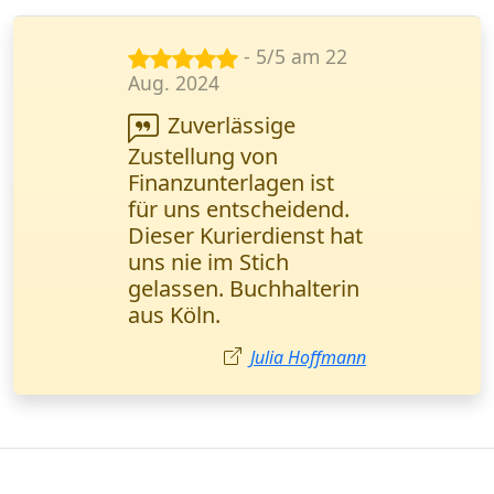
- 5/5 am 5
Jan. 2024
Schnelle Lieferung
technischer
Dokumentationen -
genau das, was wir
brauchen. Das Online-
Tracking funktioniert
einwandfrei. Alexander
Becker, IT-Spezialist
Stuttgart.
Alexander Becker