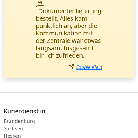
Wanderfalke Kurier
hat meinen Tag
gerettet! Wichtige
Verträge wurden in 2
Stunden direkt ins
Büro geliefert. Alles
perfekt und schnell!
Anna Schmidt
Kurierdienst in
Brandenburg
Sachsen
Hessen
Nordrhein-Westfalen