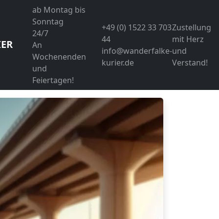
ab Montag bis
Sonntag
+49 (0) 1522 33 703
Zustellung
24/7
44
mit Herz
IER
An
info@wanderfalke-
und
Wochenenden
kurier.de
Verstand!
und
Feiertagen!