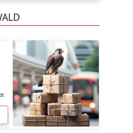
WALD
dt