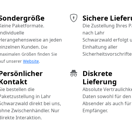
Sondergröße
Sichere Liefe
Keine Paketformate.
Die Zustellung Ihres 
Individuelle
nach Lahr
Herangehensweise an jeden
Schwarzwald erfolgt 
einzelnen Kunden.
Einhaltung aller
Die
Sicherheitsvorschrifte
maximalen Größen finden Sie
auf unserer
Website
.
Persönlicher
Diskrete
Kontakt
Lieferung
Sie bestellen die
Absolute Vertraulichke
Paketzustellung in Lahr
Daten sowohl für den
Schwarzwald direkt bei uns,
Absender als auch für
ohne Zwischenhändler. Nur
Empfänger.
direkte Interaktion.