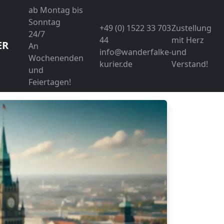
ab Montag bis
Sonntag
+49 (0) 1522 33 703
Zustellung
24/7
44
mit Herz
ER
An
info@wanderfalke-
und
Wochenenden
kurier.de
Verstand!
und
Feiertagen!