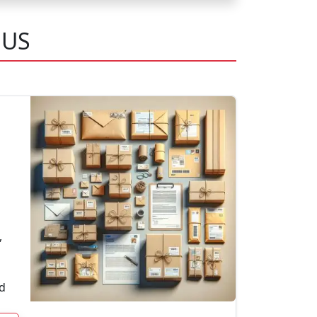
NUS
,
d