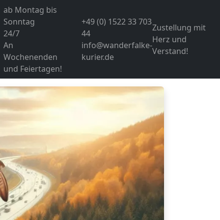
ab Montag bis
Sonntag
+49 (0) 1522 33 703
Zustellung mit
24/7
44
Herz und
An
info@wanderfalke-
Verstand!
Wochenenden
kurier.de
und Feiertagen!