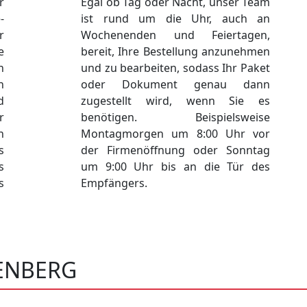
r
Egal ob Tag oder Nacht, unser Team
-
ist rund um die Uhr, auch an
r
Wochenenden und Feiertagen,
e
bereit, Ihre Bestellung anzunehmen
n
und zu bearbeiten, sodass Ihr Paket
n
oder Dokument genau dann
d
zugestellt wird, wenn Sie es
r
benötigen. Beispielsweise
n
Montagmorgen um 8:00 Uhr vor
s
der Firmenöffnung oder Sonntag
s
um 9:00 Uhr bis an die Tür des
s
Empfängers.
ENBERG