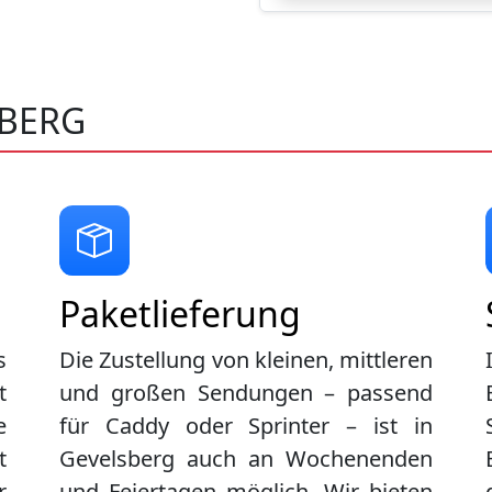
SBERG
Paketlieferung
s
Die Zustellung von kleinen, mittleren
t
und großen Sendungen – passend
e
für Caddy oder Sprinter – ist in
t
Gevelsberg
auch an Wochenenden
r
und Feiertagen möglich. Wir bieten