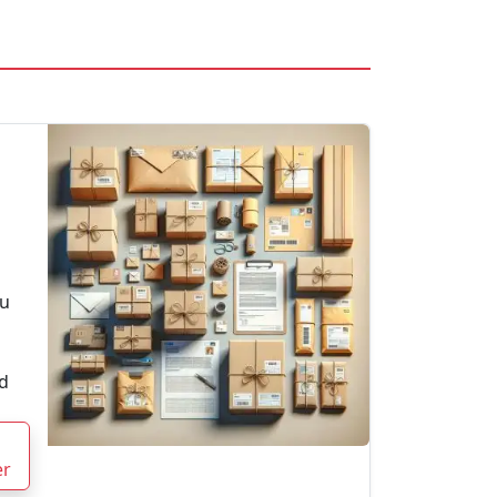
au
d
er