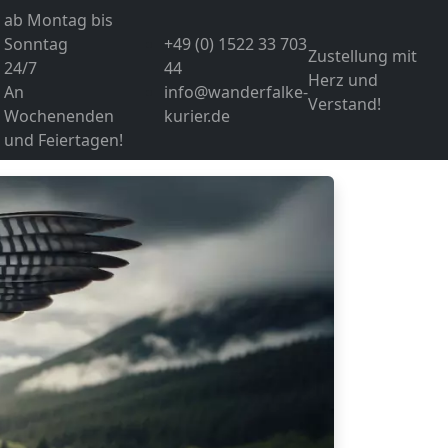
ab Montag bis
Sonntag
+49 (0) 1522 33 703
Zustellung mit
24/7
44
Herz und
An
info@wanderfalke-
Verstand!
Wochenenden
kurier.de
und Feiertagen!