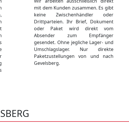
m
Wir arbeiten ausschließlich direkt
n
mit dem Kunden zusammen. Es gibt
,
keine Zwischenhändler oder
n
Drittparteien. Ihr Brief, Dokument
t
oder Paket wird direkt vom
n
Absender zum Empfänger
s
gesendet. Ohne jegliche Lager- und
e
Umschlagslager. Nur direkte
r
Paketzustellungen von und nach
g
Gevelsberg.
s
LSBERG