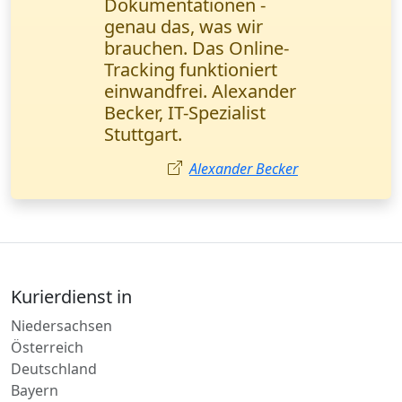
Keine Beanstandungen
nur positive
Erfahrungen. Danke
für den hochwertigen
Service! Viktor Novak,
Geschäftsführer
(Nürnberg).
Viktor Novak
Kurierdienst in
Niedersachsen
Österreich
Deutschland
Bayern