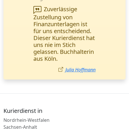
Wir arbeiten
regelmäßig mit diesem
Kurierdienst
zusammen. Schnelle
Lieferung und
transparente
Sendungsverfolgung -
genau das, was wir
brauchen. Herr Weber,
Logistikmanager
(München).
Markus Weber