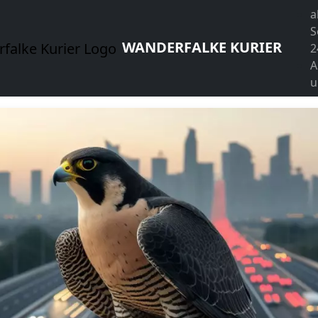
a
S
WANDERFALKE KURIER
2
A
u