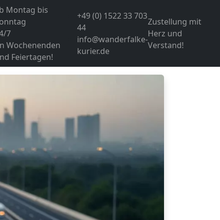
b Montag bis
+49 (0) 1522 33 703
onntag
Zustellung mit
44
4/7
Herz und
info@wanderfalke-
n Wochenenden
Verstand!
kurier.de
nd Feiertagen!