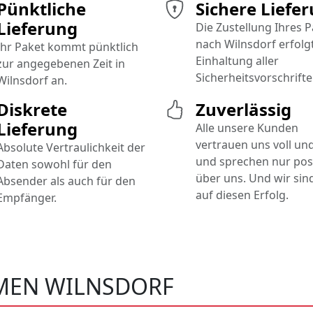
Pünktliche
Sichere Liefe
Lieferung
Die Zustellung Ihres 
nach Wilnsdorf erfolg
Ihr Paket kommt pünktlich
Einhaltung aller
zur angegebenen Zeit in
Sicherheitsvorschrifte
Wilnsdorf an.
Diskrete
Zuverlässig
Lieferung
Alle unsere Kunden
vertrauen uns voll un
Absolute Vertraulichkeit der
und sprechen nur posi
Daten sowohl für den
über uns. Und wir sind
Absender als auch für den
auf diesen Erfolg.
Empfänger.
MEN WILNSDORF