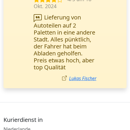
März 2025
Dokumentenlieferung
bestellt. Alles kam
pünktlich an, aber die
Kommunikation mit
der Zentrale war etwas
langsam. Insgesamt
bin ich zufrieden.
Sophie Klein
Kurierdienst in
Niederlande