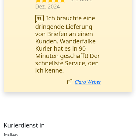
Nov. 2024
Wir arbeiten
regelmäßig mit diesem
Kurierdienst
zusammen. Schnelle
Lieferung und
transparente
Sendungsverfolgung -
genau das, was wir
brauchen. Herr Weber,
Logistikmanager
(München).
Markus Weber