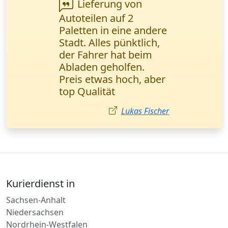
Wanderfalke Kurier
ist super zuverlässig!
Wichtige
Geschäftsunterlagen
wurden in einem
halben Tag direkt
übergeben. Ich
empfehle sie jedem!
Ayşe Yılmaz
Kurierdienst in
Sachsen-Anhalt
Niedersachsen
Nordrhein-Westfalen