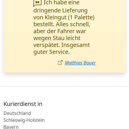
Wanderfalke Kurier
hat meinen Tag
gerettet! Wichtige
Verträge wurden in 2
Stunden direkt ins
Büro geliefert. Alles
perfekt und schnell!
Anna Schmidt
Kurierdienst in
Deutschland
Schleswig-Holstein
Bayern
Hamburg