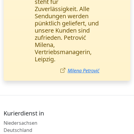
dringend Verträge
verschicken.
Wanderfalke Kurier hat
sie in 2 Stunden mit
Bestätigung geliefert.
Absolute Profis!
Mehmet Demir
Kurierdienst in
Niedersachsen
Deutschland
Österreich
Thüringen
Saarland