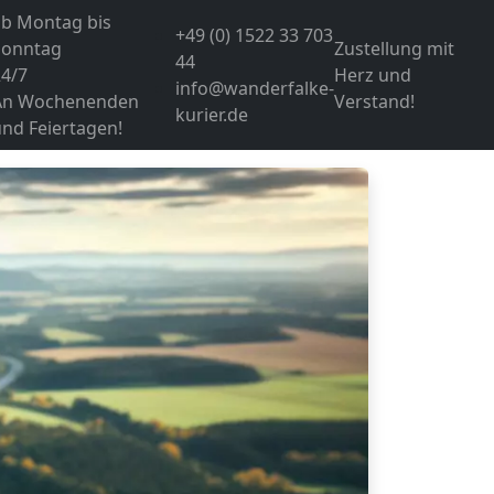
ab Montag bis
+49 (0) 1522 33 703
Sonntag
Zustellung mit
44
24/7
Herz und
info@wanderfalke-
An Wochenenden
Verstand!
kurier.de
nd Feiertagen!