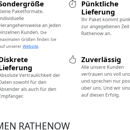
Sondergröße
Pünktliche
Lieferung
Keine Paketformate.
Individuelle
Ihr Paket kommt pünk
Herangehensweise an jeden
zur angegebenen Zeit 
einzelnen Kunden.
Die
Rathenow an.
maximalen Größen finden Sie
auf unserer
Website
.
Diskrete
Zuverlässig
Lieferung
Alle unsere Kunden
vertrauen uns voll un
Absolute Vertraulichkeit der
und sprechen nur posi
Daten sowohl für den
über uns. Und wir sind
Absender als auch für den
auf diesen Erfolg.
Empfänger.
MEN RATHENOW