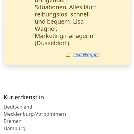
zusammen. Schnelle
Lieferung und
transparente
Sendungsverfolgung -
genau das, was wir
brauchen. Herr Weber,
Logistikmanager
(München).
Markus Weber
Kurierdienst in
Deutschland
Mecklenburg-Vorpommern