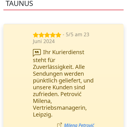
TAUNUS
- 5/5 am 15
Nov. 2024
Ihr Service ist eine
echte Rettung in
dringenden
Situationen. Alles läuft
reibungslos, schnell
und bequem. Lisa
Wagner,
Marketingmanagerin
(Düsseldorf).
Lisa Wagner