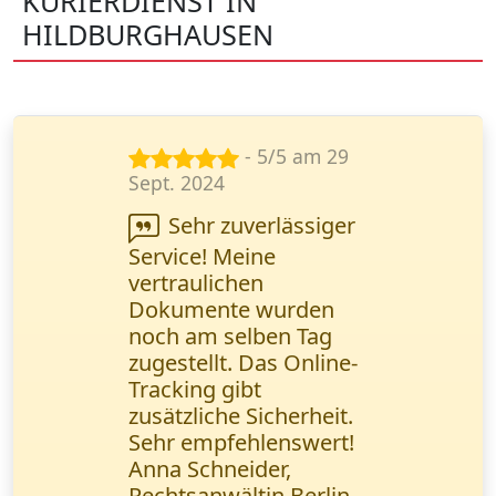
KURIERDIENST IN
HILDBURGHAUSEN
- 4/5 am 15
Dez. 2024
Beeindruckt von
der Geschwindigkeit
und Professionalität.
Dokumente wurden
wie versprochen am
selben Tag geliefert.
Vielen Dank. Thomas
Fischer, Unternehmer /
Frankfurt am Main.
Thomas Fischer