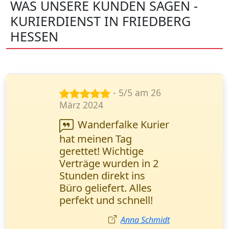
WAS UNSERE KUNDEN SAGEN -
KURIERDIENST IN FRIEDBERG
HESSEN
- 5/5 am 8
Dez. 2024
Ich brauchte eine
dringende Lieferung
von Briefen an einen
Kunden. Wanderfalke
Kurier hat es in 90
Minuten geschafft! Der
schnellste Service, den
ich kenne.